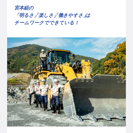
宮本組
の
「明るさ
「楽しさ
「働きやすさ
」
は
チームワークでできている！